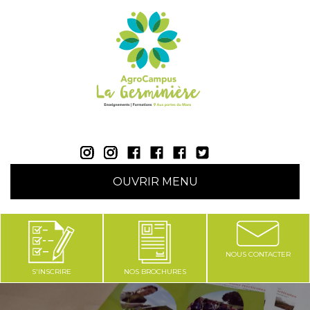
AgroCampus La Germinière - Rouillon (Sarthe 72) |
OUVRIR MENU
NOUS CONTACTER
S'INSCRIRE
NOS BROCHURES