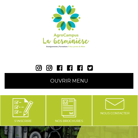
AgroCampus La Germinière - Rouillon (Sarthe 72) |
OUVRIR MENU
NOUS CONTACTER
S'INSCRIRE
NOS BROCHURES