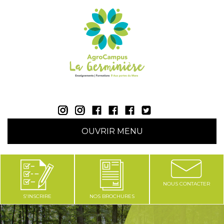
AgroCampus La Germinière - Rouillon (Sarthe 72) |
OUVRIR MENU
NOUS CONTACTER
S'INSCRIRE
NOS BROCHURES