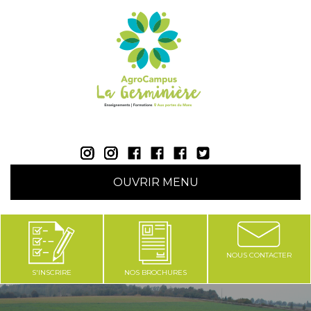
AgroCampus La Germinière - Rouillon (Sarthe 72) |
OUVRIR MENU
NOUS CONTACTER
S'INSCRIRE
NOS BROCHURES